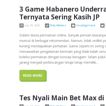
3 Game Habanero Underra
Ternyata Sering Kasih JP
July 29, 2026
Billy Walters
Uncategorized
Dalam dunia permainan online, banyak pemain biasanya l
muncul di berbagai rekomendasi. Namun, tidak sedikit p
kurang mendapatkan perhatian. Game seperti ini sering 
menawarkan pengalaman bermain yang tidak kalah seru.
koleksi permainan dengan konsep beragam. Selain judul-
jarang menjadi perbincangan tetapi tetap memiliki…
READ MORE
Tes Nyali Main Bet Max di