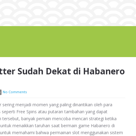
atter Sudah Dekat di Habanero
No Comments
r sering menjadi momen yang paling dinantikan oleh para
us seperti Free Spins atau putaran tambahan yang dapat
 tersebut, banyak pemain mencoba mencari strategi ketika
e untuk menaikkan taruhan saat bermain game Habanero di
g untuk memahami bahwa permainan slot menggunakan sistem