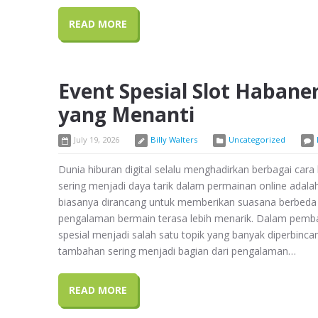
READ MORE
Event Spesial Slot Habane
yang Menanti
July 19, 2026
Billy Walters
Uncategorized
Dunia hiburan digital selalu menghadirkan berbagai cara
sering menjadi daya tarik dalam permainan online adalah 
biasanya dirancang untuk memberikan suasana berbeda
pengalaman bermain terasa lebih menarik. Dalam pemba
spesial menjadi salah satu topik yang banyak diperbinc
tambahan sering menjadi bagian dari pengalaman…
READ MORE