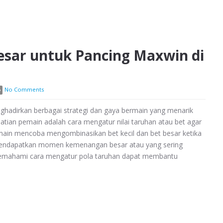
Besar untuk Pancing Maxwin di
No Comments
nghadirkan berbagai strategi dan gaya bermain yang menarik
hatian pemain adalah cara mengatur nilai taruhan atau bet agar
main mencoba mengombinasikan bet kecil dan bet besar ketika
mendapatkan momen kemenangan besar atau yang sering
 memahami cara mengatur pola taruhan dapat membantu