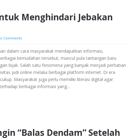
 untuk Menghindari Jebakan
o Comments
an dalam cara masyarakat mendapatkan informasi,
 berbagai kemudahan tersebut, muncul pula tantangan baru
engan bijak. Salah satu fenomena yang banyak menjadi perhatian
tas judi online melalui berbagai platform internet. Di era
up. Masyarakat juga perlu memiliki literasi digital agar
erhadap berbagai informasi yang…
Ingin “Balas Dendam” Setelah