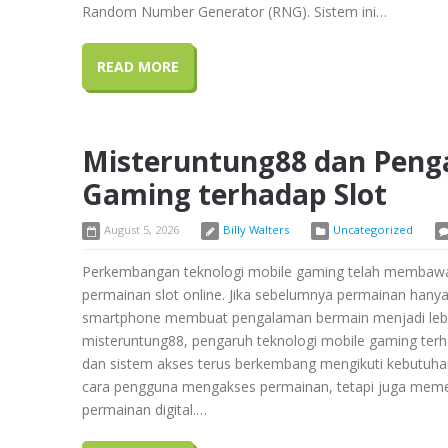
Random Number Generator (RNG). Sistem ini…
READ MORE
Misteruntung88 dan Penga
Gaming terhadap Slot
August 5, 2026
Billy Walters
Uncategorized
Perkembangan teknologi mobile gaming telah membawa p
permainan slot online. Jika sebelumnya permainan hanya
smartphone membuat pengalaman bermain menjadi lebi
misteruntung88, pengaruh teknologi mobile gaming terhad
dan sistem akses terus berkembang mengikuti kebutuh
cara pengguna mengakses permainan, tetapi juga me
permainan digital.…