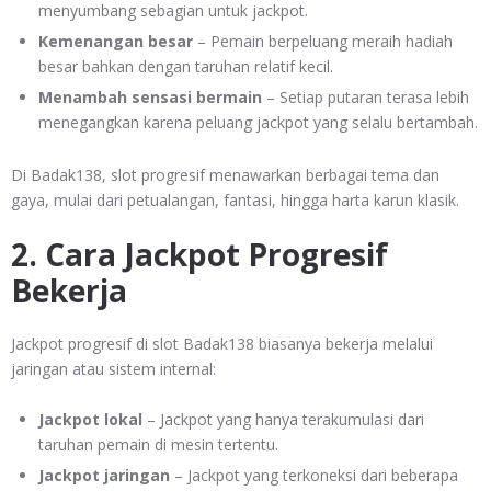
menyumbang sebagian untuk jackpot.
Kemenangan besar
– Pemain berpeluang meraih hadiah
besar bahkan dengan taruhan relatif kecil.
Menambah sensasi bermain
– Setiap putaran terasa lebih
menegangkan karena peluang jackpot yang selalu bertambah.
Di Badak138, slot progresif menawarkan berbagai tema dan
gaya, mulai dari petualangan, fantasi, hingga harta karun klasik.
2. Cara Jackpot Progresif
Bekerja
Jackpot progresif di slot Badak138 biasanya bekerja melalui
jaringan atau sistem internal:
Jackpot lokal
– Jackpot yang hanya terakumulasi dari
taruhan pemain di mesin tertentu.
Jackpot jaringan
– Jackpot yang terkoneksi dari beberapa