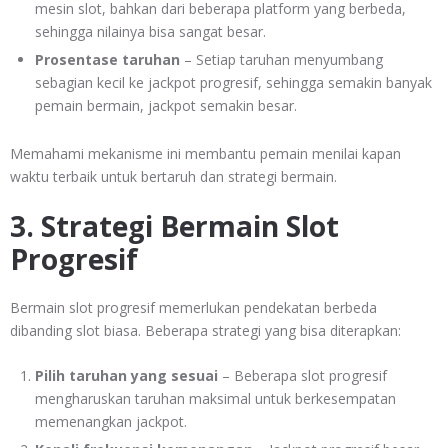
mesin slot, bahkan dari beberapa platform yang berbeda,
sehingga nilainya bisa sangat besar.
Prosentase taruhan
– Setiap taruhan menyumbang
sebagian kecil ke jackpot progresif, sehingga semakin banyak
pemain bermain, jackpot semakin besar.
Memahami mekanisme ini membantu pemain menilai kapan
waktu terbaik untuk bertaruh dan strategi bermain.
3. Strategi Bermain Slot
Progresif
Bermain slot progresif memerlukan pendekatan berbeda
dibanding slot biasa. Beberapa strategi yang bisa diterapkan:
Pilih taruhan yang sesuai
– Beberapa slot progresif
mengharuskan taruhan maksimal untuk berkesempatan
memenangkan jackpot.