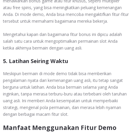
menawarkan bonus game atau fitur khusus, seperti multiplier
atau free spins, yang bisa meningkatkan peluang kemenangan
Anda. Di mode demo, Anda bisa mencoba mengaktifkan fitur-fitur
tersebut untuk memahami bagaimana mereka bekerja.
Mengetahui kapan dan bagaimana fitur bonus ini dipicu adalah
salah satu cara untuk mengoptimalkan permainan slot Anda
ketika akhirnya bermain dengan uang asli.
5. Latihan Seiring Waktu
Meskipun bermain di mode demo tidak bisa memberikan
pengalaman nyata dari kemenangan uang asli, itu tetap sangat
berguna untuk latihan. Anda bisa bermain selama yang Anda
inginkan, tanpa merasa terburu-buru atau terbebani oleh taruhan
uang asli. Ini memberi Anda kesempatan untuk memperbaiki
strategi, mengenal pola permainan, dan merasa lebih nyaman
dengan berbagai macam fitur slot.
Manfaat Menggunakan Fitur Demo