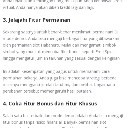
Anda tidak akan kehilangan uang meskipun Anda kehabisan kredit
virtual. Anda hanya akan diberi kredit lagi dan lagi.
3. Jelajahi Fitur Permainan
Sekarang saatnya untuk benar-benar menikmati permainan! Di
mode demo, Anda bisa menguji berbagai fitur yang ditawarkan
oleh permainan slot Habanero. Mulai dari mengamati simbol-
simbol yang muncul, mencoba fitur bonus seperti Free Spins,
hingga mengatur jumlah taruhan yang sesuai dengan keinginan.
Ini adalah kesempatan yang bagus untuk memahami cara
permainan bekerja. Anda juga bisa mencoba strategi berbeda,
misalnya mengganti jumlah taruhan, dan melihat bagaimana
perubahan tersebut memengaruhi hasil putaran.
4. Coba Fitur Bonus dan Fitur Khusus
Salah satu hal terbaik dari mode demo adalah Anda bisa menguji
fitur bonus tanpa risiko finansial. Banyak permainan slot