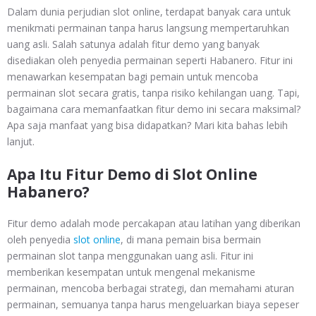
Dalam dunia perjudian slot online, terdapat banyak cara untuk
menikmati permainan tanpa harus langsung mempertaruhkan
uang asli. Salah satunya adalah fitur demo yang banyak
disediakan oleh penyedia permainan seperti Habanero. Fitur ini
menawarkan kesempatan bagi pemain untuk mencoba
permainan slot secara gratis, tanpa risiko kehilangan uang. Tapi,
bagaimana cara memanfaatkan fitur demo ini secara maksimal?
Apa saja manfaat yang bisa didapatkan? Mari kita bahas lebih
lanjut.
Apa Itu Fitur Demo di Slot Online
Habanero?
Fitur demo adalah mode percakapan atau latihan yang diberikan
oleh penyedia
slot online
, di mana pemain bisa bermain
permainan slot tanpa menggunakan uang asli. Fitur ini
memberikan kesempatan untuk mengenal mekanisme
permainan, mencoba berbagai strategi, dan memahami aturan
permainan, semuanya tanpa harus mengeluarkan biaya sepeser