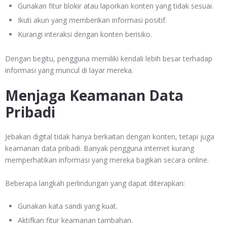
Gunakan fitur blokir atau laporkan konten yang tidak sesuai.
Ikuti akun yang memberikan informasi positif.
Kurangi interaksi dengan konten berisiko.
Dengan begitu, pengguna memiliki kendali lebih besar terhadap
informasi yang muncul di layar mereka.
Menjaga Keamanan Data
Pribadi
Jebakan digital tidak hanya berkaitan dengan konten, tetapi juga
keamanan data pribadi. Banyak pengguna internet kurang
memperhatikan informasi yang mereka bagikan secara online.
Beberapa langkah perlindungan yang dapat diterapkan:
Gunakan kata sandi yang kuat.
Aktifkan fitur keamanan tambahan.