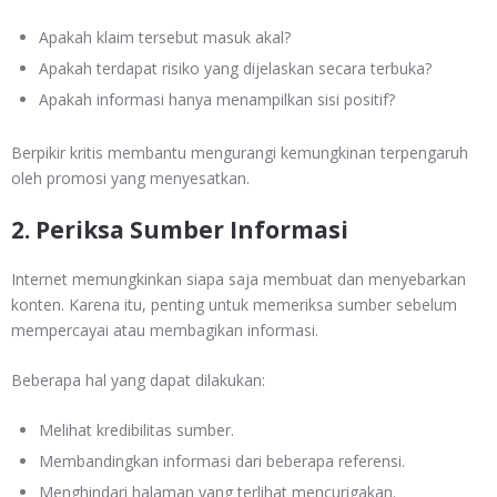
Apakah klaim tersebut masuk akal?
Apakah terdapat risiko yang dijelaskan secara terbuka?
Apakah informasi hanya menampilkan sisi positif?
Berpikir kritis membantu mengurangi kemungkinan terpengaruh
oleh promosi yang menyesatkan.
2. Periksa Sumber Informasi
Internet memungkinkan siapa saja membuat dan menyebarkan
konten. Karena itu, penting untuk memeriksa sumber sebelum
mempercayai atau membagikan informasi.
Beberapa hal yang dapat dilakukan:
Melihat kredibilitas sumber.
Membandingkan informasi dari beberapa referensi.
Menghindari halaman yang terlihat mencurigakan.