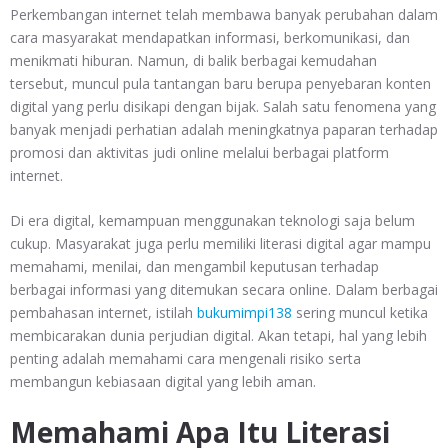
Perkembangan internet telah membawa banyak perubahan dalam
cara masyarakat mendapatkan informasi, berkomunikasi, dan
menikmati hiburan. Namun, di balik berbagai kemudahan
tersebut, muncul pula tantangan baru berupa penyebaran konten
digital yang perlu disikapi dengan bijak. Salah satu fenomena yang
banyak menjadi perhatian adalah meningkatnya paparan terhadap
promosi dan aktivitas judi online melalui berbagai platform
internet.
Di era digital, kemampuan menggunakan teknologi saja belum
cukup. Masyarakat juga perlu memiliki literasi digital agar mampu
memahami, menilai, dan mengambil keputusan terhadap
berbagai informasi yang ditemukan secara online. Dalam berbagai
pembahasan internet, istilah
bukumimpi138
sering muncul ketika
membicarakan dunia perjudian digital. Akan tetapi, hal yang lebih
penting adalah memahami cara mengenali risiko serta
membangun kebiasaan digital yang lebih aman.
Memahami Apa Itu Literasi