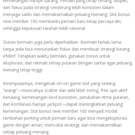
kemenangan hampir datang. Pemain yang tetap tenang, disiplin,
dan fokus pada strategi cenderung lebih konsisten dalam
menjaga saldo dan memaksimalkan peluang menang. Slot bonus
new member 100 membantu pemain baru tetap percaya diri,
sehingga keputusan taruhan lebih rasional.
Durasi bermain juga perlu diperhatikan. Bermain terlalu lama
tanpa jeda bisa menurunkan fokus dan membuat strategi kurang
efektif. Tetapkan waktu bermain, gunakan bonus untuk
eksplorasi, dan nikmati setiap putaran dengan santai agar peluang
menang tetap tinggi.
Kesimpulannya, mengenali ciri-ciri game slot yang sedang
“wangi”—munculnya scatter dan wild lebih sering, free spin aktif
berulang, kemenangan kecil konsisten, perubahan ritme putaran,
dan kombinasi hampir jackpot—dapat meningkatkan peluang
kemenangan. Slot bonus new member 100 menjadi modal
tambahan penting untuk pemain baru agar bisa mengeksplorasi
game dengan aman, mencoba strategi, dan memaksimalkan
setiap peluang menang.