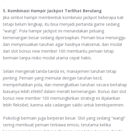
5. Kombinasi Hampir Jackpot Terlihat Berulang
Jika simbol hampir membentuk kombinasi jackpot beberapa kali
tetapi belum lengkap, itu bisa menjadi pertanda game sedang
“wangi”. Pola hampir jackpot ini menandakan peluang
kemenangan besar sedang dipersiapkan. Pemain bisa menunggu
dan menyesuaikan taruhan agar hasilnya maksimal, dan modal
dari slot bonus new member 100 membantu pemain tetap
bermain tanpa risiko modal utama cepat habis.
Selain mengenali tanda-tanda ini, manajemen taruhan tetap
penting. Pemain yang memulai dengan taruhan kecil,
memperhatikan pola, dan meningkatkan taruhan secara bertahap
biasanya lebih efektif dalam meraih kemenangan. Bonus dari slot
bonus new member 100 memungkinkan strategi ini dijalankan
lebih fleksibel, karena ada cadangan saldo untuk bereksperimen.
Psikologi bermain juga berperan besar. Slot yang sedang “wangi”
sering membuat pemain terbawa emosi, terutama ketika