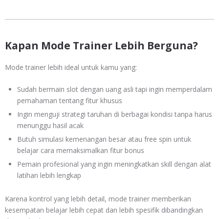
Kapan Mode Trainer Lebih Berguna?
Mode trainer lebih ideal untuk kamu yang:
Sudah bermain slot dengan uang asli tapi ingin memperdalam
pemahaman tentang fitur khusus
Ingin menguji strategi taruhan di berbagai kondisi tanpa harus
menunggu hasil acak
Butuh simulasi kemenangan besar atau free spin untuk
belajar cara memaksimalkan fitur bonus
Pemain profesional yang ingin meningkatkan skill dengan alat
latihan lebih lengkap
Karena kontrol yang lebih detail, mode trainer memberikan
kesempatan belajar lebih cepat dan lebih spesifik dibandingkan