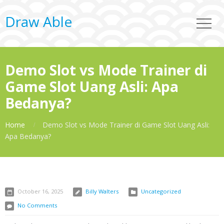
Draw Able
Demo Slot vs Mode Trainer di
Game Slot Uang Asli: Apa
Bedanya?
Home
Demo Slot vs Mode Trainer di Game Slot Uang Asli:
Apa Bedanya?
October 16, 2025
Billy Walters
Uncategorized
No Comments