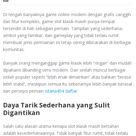
Di tengah banyaknya game online modern dengan grafis canggih
dan fitur kompleks, game slot klasik masih punya tempat
tersendiri di hati sebagian pemain. Tampilan yang sederhana,
simbol yang familiar, dan gameplay yang tidak terlalu rumit
membuat jenis permainan ini tetap sering dibicarakan di berbagai
komunitas.
Banyak orang menganggap game klasik lebih “ringan” dan mudah
dipahami dibanding versi modern. Dari sinilah muncul berbagai
istilah populer seperti “lebih enak dimainkan” atau bahkan “terasa
lebih stabil”, meskipun semua itu sebenarnya lebih banyak berasal
dari persepsi pemain
istana404 daftar
.
Daya Tarik Sederhana yang Sulit
Digantikan
Salah satu alasan utama kenapa slot klasik masih bertahan
adalah kesederhanaannya. Tidak banyak fitur rumit, tidak terlalu