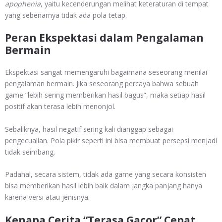
apophenia
, yaitu kecenderungan melihat keteraturan di tempat
yang sebenarnya tidak ada pola tetap.
Peran Ekspektasi dalam Pengalaman
Bermain
Ekspektasi sangat memengaruhi bagaimana seseorang menilai
pengalaman bermain. Jika seseorang percaya bahwa sebuah
game “lebih sering memberikan hasil bagus”, maka setiap hasil
positif akan terasa lebih menonjol.
Sebaliknya, hasil negatif sering kali dianggap sebagai
pengecualian. Pola pikir seperti ini bisa membuat persepsi menjadi
tidak seimbang.
Padahal, secara sistem, tidak ada game yang secara konsisten
bisa memberikan hasil lebih baik dalam jangka panjang hanya
karena versi atau jenisnya.
Kenapa Cerita “Terasa Gacor” Cepat