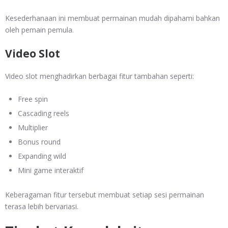
Kesederhanaan ini membuat permainan mudah dipahami bahkan
oleh pemain pemula.
Video Slot
Video slot menghadirkan berbagai fitur tambahan seperti:
Free spin
Cascading reels
Multiplier
Bonus round
Expanding wild
Mini game interaktif
Keberagaman fitur tersebut membuat setiap sesi permainan
terasa lebih bervariasi.