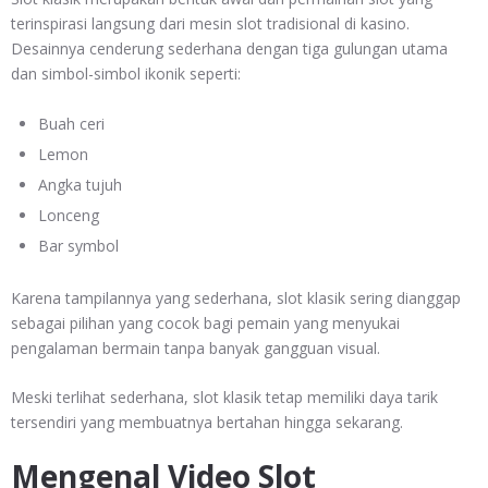
terinspirasi langsung dari mesin slot tradisional di kasino.
Desainnya cenderung sederhana dengan tiga gulungan utama
dan simbol-simbol ikonik seperti:
Buah ceri
Lemon
Angka tujuh
Lonceng
Bar symbol
Karena tampilannya yang sederhana, slot klasik sering dianggap
sebagai pilihan yang cocok bagi pemain yang menyukai
pengalaman bermain tanpa banyak gangguan visual.
Meski terlihat sederhana, slot klasik tetap memiliki daya tarik
tersendiri yang membuatnya bertahan hingga sekarang.
Mengenal Video Slot