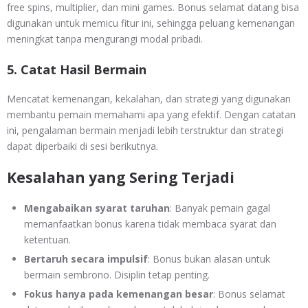
free spins, multiplier, dan mini games. Bonus selamat datang bisa
digunakan untuk memicu fitur ini, sehingga peluang kemenangan
meningkat tanpa mengurangi modal pribadi.
5. Catat Hasil Bermain
Mencatat kemenangan, kekalahan, dan strategi yang digunakan
membantu pemain memahami apa yang efektif. Dengan catatan
ini, pengalaman bermain menjadi lebih terstruktur dan strategi
dapat diperbaiki di sesi berikutnya.
Kesalahan yang Sering Terjadi
Mengabaikan syarat taruhan
: Banyak pemain gagal
memanfaatkan bonus karena tidak membaca syarat dan
ketentuan.
Bertaruh secara impulsif
: Bonus bukan alasan untuk
bermain sembrono. Disiplin tetap penting.
Fokus hanya pada kemenangan besar
: Bonus selamat