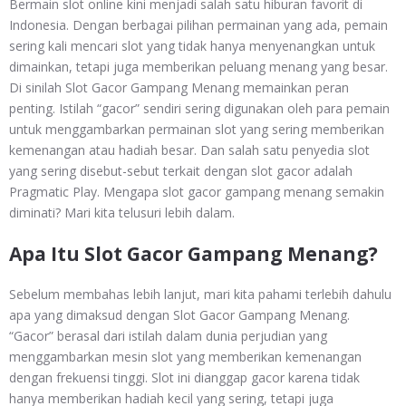
Bermain slot online kini menjadi salah satu hiburan favorit di
Indonesia. Dengan berbagai pilihan permainan yang ada, pemain
sering kali mencari slot yang tidak hanya menyenangkan untuk
dimainkan, tetapi juga memberikan peluang menang yang besar.
Di sinilah Slot Gacor Gampang Menang memainkan peran
penting. Istilah “gacor” sendiri sering digunakan oleh para pemain
untuk menggambarkan permainan slot yang sering memberikan
kemenangan atau hadiah besar. Dan salah satu penyedia slot
yang sering disebut-sebut terkait dengan slot gacor adalah
Pragmatic Play. Mengapa slot gacor gampang menang semakin
diminati? Mari kita telusuri lebih dalam.
Apa Itu Slot Gacor Gampang Menang?
Sebelum membahas lebih lanjut, mari kita pahami terlebih dahulu
apa yang dimaksud dengan Slot Gacor Gampang Menang.
“Gacor” berasal dari istilah dalam dunia perjudian yang
menggambarkan mesin slot yang memberikan kemenangan
dengan frekuensi tinggi. Slot ini dianggap gacor karena tidak
hanya memberikan hadiah kecil yang sering, tetapi juga