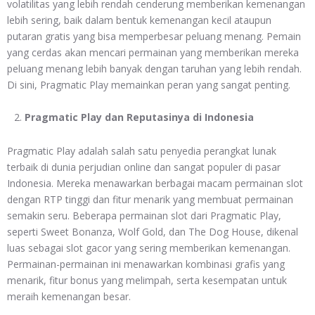
volatilitas yang lebih rendah cenderung memberikan kemenangan
lebih sering, baik dalam bentuk kemenangan kecil ataupun
putaran gratis yang bisa memperbesar peluang menang. Pemain
yang cerdas akan mencari permainan yang memberikan mereka
peluang menang lebih banyak dengan taruhan yang lebih rendah.
Di sini, Pragmatic Play memainkan peran yang sangat penting.
Pragmatic Play dan Reputasinya di Indonesia
Pragmatic Play adalah salah satu penyedia perangkat lunak
terbaik di dunia perjudian online dan sangat populer di pasar
Indonesia. Mereka menawarkan berbagai macam permainan slot
dengan RTP tinggi dan fitur menarik yang membuat permainan
semakin seru. Beberapa permainan slot dari Pragmatic Play,
seperti Sweet Bonanza, Wolf Gold, dan The Dog House, dikenal
luas sebagai slot gacor yang sering memberikan kemenangan.
Permainan-permainan ini menawarkan kombinasi grafis yang
menarik, fitur bonus yang melimpah, serta kesempatan untuk
meraih kemenangan besar.