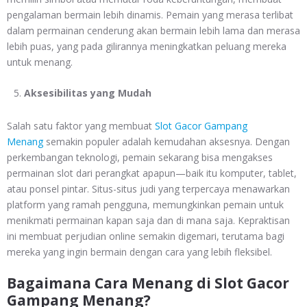
pengalaman bermain lebih dinamis. Pemain yang merasa terlibat
dalam permainan cenderung akan bermain lebih lama dan merasa
lebih puas, yang pada gilirannya meningkatkan peluang mereka
untuk menang.
Aksesibilitas yang Mudah
Salah satu faktor yang membuat
Slot Gacor Gampang
Menang
semakin populer adalah kemudahan aksesnya. Dengan
perkembangan teknologi, pemain sekarang bisa mengakses
permainan slot dari perangkat apapun—baik itu komputer, tablet,
atau ponsel pintar. Situs-situs judi yang terpercaya menawarkan
platform yang ramah pengguna, memungkinkan pemain untuk
menikmati permainan kapan saja dan di mana saja. Kepraktisan
ini membuat perjudian online semakin digemari, terutama bagi
mereka yang ingin bermain dengan cara yang lebih fleksibel.
Bagaimana Cara Menang di Slot Gacor
Gampang Menang?