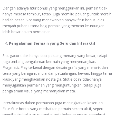
Dengan adanya fitur bonus yang menggiurkan ini, pemain tidak
hanya merasa terhibur, tetapi juga memiliki peluang untuk meraih
hadiah besar. Slot yang menawarkan banyak fitur bonus jelas
menjadi pilihan utama bagi pemain yang mencari keuntungan
lebih besar dalam permainan.
Pengalaman Bermain yang Seru dan Interaktif
Slot gacor tidak hanya soal peluang menang yang besar, tetapi
juga tentang pengalaman bermain yang menyenangkan.
Pragmatic Play terkenal dengan desain grafis yang menarik dan
tema yang beragam, mulai dari petualangan, hewan, hingga tema
klasik yang menghadirkan nostalgia. Slot-slot ini tidak hanya
menyuguhkan permainan yang menguntungkan, tetapi juga
pengalaman visual yang memanjakan mata.
Interaktivitas dalam permainan juga meningkatkan keseruan.
Fitur-fitur bonus yang melibatkan pemain secara aktif, seperti
memilih simbol atau memutar roda keberuntungan, membuat