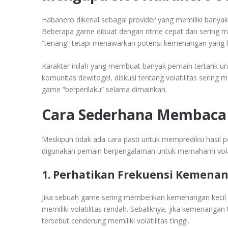
Habanero dikenal sebagai provider yang memiliki banyak v
Beberapa game dibuat dengan ritme cepat dan sering m
“tenang” tetapi menawarkan potensi kemenangan yang le
Karakter inilah yang membuat banyak pemain tertarik u
komunitas dewitogel, diskusi tentang volatilitas seri
game “berperilaku” selama dimainkan.
Cara Sederhana Membaca V
Meskipun tidak ada cara pasti untuk memprediksi hasil
digunakan pemain berpengalaman untuk memahami volati
1. Perhatikan Frekuensi Kemena
Jika sebuah game sering memberikan kemenangan kecil 
memiliki volatilitas rendah. Sebaliknya, jika kemenanga
tersebut cenderung memiliki volatilitas tinggi.