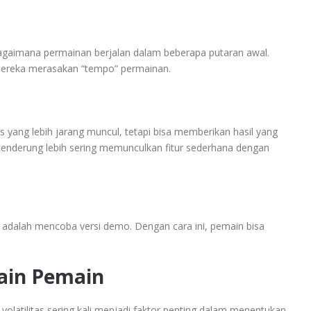
gaimana permainan berjalan dalam beberapa putaran awal.
mereka merasakan “tempo” permainan.
nus yang lebih jarang muncul, tetapi bisa memberikan hasil yang
ah cenderung lebih sering memunculkan fitur sederhana dengan
s adalah mencoba versi demo. Dengan cara ini, pemain bisa
main Pemain
olatilitas sering kali menjadi faktor penting dalam menentukan