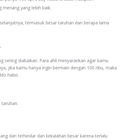
ng menang yang lebih baik.
lanjutnya, termasuk besar taruhan dan berapa lama
s
g sering diabaikan. Para ahli menyarankan agar kamu
ya, jika kamu hanya ingin bermain dengan 100 ribu, maka
ldo habis.
 taruhan.
ng dan terhindar dari kekalahan besar karena terlalu