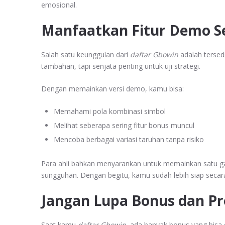
emosional.
Manfaatkan Fitur Demo S
Salah satu keunggulan dari
daftar Gbowin
adalah tersedi
tambahan, tapi senjata penting untuk uji strategi.
Dengan memainkan versi demo, kamu bisa:
Memahami pola kombinasi simbol
Melihat seberapa sering fitur bonus muncul
Mencoba berbagai variasi taruhan tanpa risiko
Para ahli bahkan menyarankan untuk memainkan satu 
sungguhan. Dengan begitu, kamu sudah lebih siap secara
Jangan Lupa Bonus dan P
Saat kamu
daftar Gbowin
, ada banyak bonus yang bisa 