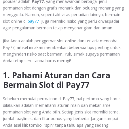
populer adalah
Pay77
, yang menawarkan berbagai jenis
permainan slot dengan grafis menarik dan peluang menang yang
menggoda. Namun, seperti aktivitas perjudian lainnya, bermain
slot online di
pay77
juga memiliki risiko yang perlu diwaspadai
agar pengalaman bermain tetap menyenangkan dan aman.
Jika Anda adalah penggemar slot online dan tertarik mencoba
Pay77, artikel ini akan memberikan beberapa tips penting untuk
menghindari risiko saat bermain. Yuk, simak supaya permainan
Anda tetap seru tanpa harus merugi!
1. Pahami Aturan dan Cara
Bermain Slot di Pay77
Sebelum memulai permainan di Pay77, hal pertama yang harus
dilakukan adalah memahami aturan main dan mekanisme
permainan slot yang Anda pilih. Setiap jenis slot memiliki tema,
jumlah paylines, dan fitur bonus yang berbeda. Jangan sampai
Anda asal klik tombol “spin” tanpa tahu apa yang sedang