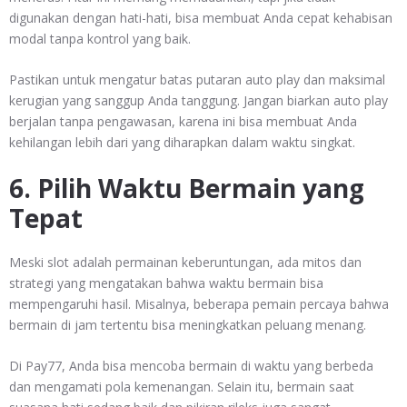
digunakan dengan hati-hati, bisa membuat Anda cepat kehabisan
modal tanpa kontrol yang baik.
Pastikan untuk mengatur batas putaran auto play dan maksimal
kerugian yang sanggup Anda tanggung. Jangan biarkan auto play
berjalan tanpa pengawasan, karena ini bisa membuat Anda
kehilangan lebih dari yang diharapkan dalam waktu singkat.
6. Pilih Waktu Bermain yang
Tepat
Meski slot adalah permainan keberuntungan, ada mitos dan
strategi yang mengatakan bahwa waktu bermain bisa
mempengaruhi hasil. Misalnya, beberapa pemain percaya bahwa
bermain di jam tertentu bisa meningkatkan peluang menang.
Di Pay77, Anda bisa mencoba bermain di waktu yang berbeda
dan mengamati pola kemenangan. Selain itu, bermain saat