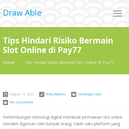
Draw Able
Tips Hindari Risiko Bermain
Slot Online di Pay77
Home
Tips Hindari Risiko Bermain Slot Online di Pay77
August 12, 2025
Billy Walters
Uncategorized
No Comments
Perkembangan teknologi digital membuat permainan slot online
semakin digemari oleh banyak orang. Salah satu platform yang